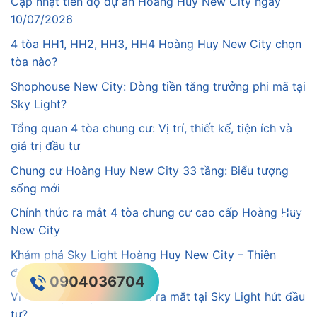
Cập nhật tiến độ dự án Hoàng Huy New City ngày
10/07/2026
4 tòa HH1, HH2, HH3, HH4 Hoàng Huy New City chọn
tòa nào?
Shophouse New City: Dòng tiền tăng trưởng phi mã tại
Sky Light?
Tổng quan 4 tòa chung cư: Vị trí, thiết kế, tiện ích và
giá trị đầu tư
Chung cư Hoàng Huy New City 33 tầng: Biểu tượng
sống mới
Chính thức ra mắt 4 tòa chung cư cao cấp Hoàng Huy
New City
Khám phá Sky Light Hoàng Huy New City – Thiên
đường tuổi thơ
0904036704
Vì sao dãy shophouse mới ra mắt tại Sky Light hút đầu
tư?