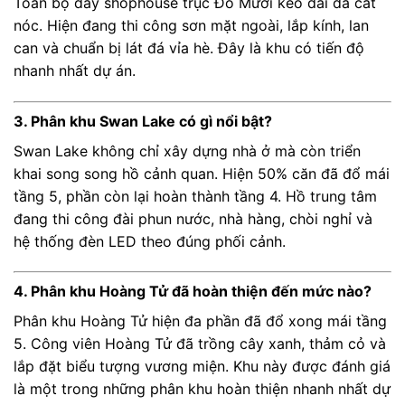
Toàn bộ dãy shophouse trục Đỗ Mười kéo dài đã cất
nóc. Hiện đang thi công sơn mặt ngoài, lắp kính, lan
can và chuẩn bị lát đá vỉa hè. Đây là khu có tiến độ
nhanh nhất dự án.
3. Phân khu Swan Lake có gì nổi bật?
Swan Lake không chỉ xây dựng nhà ở mà còn triển
khai song song hồ cảnh quan. Hiện 50% căn đã đổ mái
tầng 5, phần còn lại hoàn thành tầng 4. Hồ trung tâm
đang thi công đài phun nước, nhà hàng, chòi nghỉ và
hệ thống đèn LED theo đúng phối cảnh.
4. Phân khu Hoàng Tử đã hoàn thiện đến mức nào?
Phân khu Hoàng Tử hiện đa phần đã đổ xong mái tầng
5. Công viên Hoàng Tử đã trồng cây xanh, thảm cỏ và
lắp đặt biểu tượng vương miện. Khu này được đánh giá
là một trong những phân khu hoàn thiện nhanh nhất dự