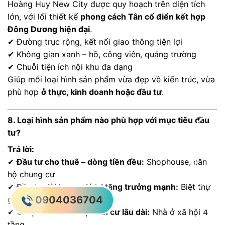
Hoàng Huy New City được quy hoạch trên diện tích
lớn, với lối thiết kế
phong cách Tân cổ điển kết hợp
Đông Dương hiện đại
.
✔ Đường trục rộng, kết nối giao thông tiện lợi
✔ Không gian xanh – hồ, công viên, quảng trường
✔ Chuỗi tiện ích nội khu đa dạng
Giúp mỗi loại hình sản phẩm vừa đẹp về kiến trúc, vừa
phù hợp
ở thực, kinh doanh hoặc đầu tư
.
8. Loại hình sản phẩm nào phù hợp với mục tiêu đầu
tư?
Trả lời:
✔
Đầu tư cho thuê – dòng tiền đều:
Shophouse, căn
hộ chung cư
✔
Đầu tư dài hạn – giá trị tăng trưởng mạnh:
Biệt thự
0904036704
góc, nhà liền kề gần tiện ích
✔
Chi phí đầu tư thấp – an cư lâu dài:
Nhà ở xã hội 4
tầng