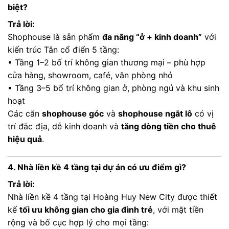
biệt?
Trả lời:
Shophouse là sản phẩm
đa năng “ở + kinh doanh”
với
kiến trúc Tân cổ điển 5 tầng:
• Tầng 1–2 bố trí không gian thương mại – phù hợp
cửa hàng, showroom, café, văn phòng nhỏ
• Tầng 3–5 bố trí không gian ở, phòng ngủ và khu sinh
hoạt
Các căn
shophouse góc
và
shophouse ngắt lô
có vị
trí đắc địa, dễ kinh doanh và
tăng dòng tiền cho thuê
hiệu quả
.
4. Nhà liền kề 4 tầng tại dự án có ưu điểm gì?
Trả lời:
Nhà liền kề 4 tầng tại Hoàng Huy New City được thiết
kế
tối ưu không gian cho gia đình trẻ
, với mặt tiền
rộng và bố cục hợp lý cho mọi tầng: