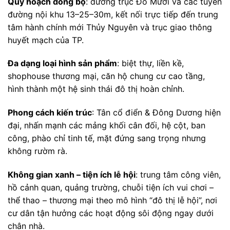
Quy hoạch đồng bộ
: đường trục Đỗ Mười và các tuyến
đường nội khu 13–25–30m, kết nối trực tiếp đến trung
tâm hành chính mới Thủy Nguyên và trục giao thông
huyết mạch của TP.
Đa dạng loại hình sản phẩm
: biệt thự, liền kề,
shophouse thương mại, căn hộ chung cư cao tầng,
hình thành một hệ sinh thái đô thị hoàn chỉnh.
Phong cách kiến trúc
: Tân cổ điển & Đông Dương hiện
đại, nhấn mạnh các mảng khối cân đối, hệ cột, ban
công, phào chỉ tinh tế, mặt đứng sang trọng nhưng
không rườm rà.
Không gian xanh – tiện ích lễ hội
: trung tâm công viên,
hồ cảnh quan, quảng trường, chuỗi tiện ích vui chơi –
thể thao – thương mại theo mô hình “đô thị lễ hội”, nơi
cư dân tận hưởng các hoạt động sôi động ngay dưới
chân nhà.