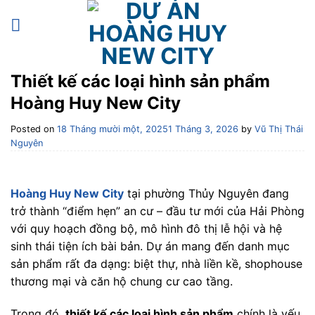
Skip
to
content
Thiết kế các loại hình sản phẩm
Hoàng Huy New City
Posted on
18 Tháng mười một, 2025
1 Tháng 3, 2026
by
Vũ Thị Thái
Nguyên
Hoàng Huy New City
tại phường Thủy Nguyên đang
trở thành “điểm hẹn” an cư – đầu tư mới của Hải Phòng
với quy hoạch đồng bộ, mô hình đô thị lễ hội và hệ
sinh thái tiện ích bài bản. Dự án mang đến danh mục
sản phẩm rất đa dạng: biệt thự, nhà liền kề, shophouse
thương mại và căn hộ chung cư cao tầng.
Trong đó,
thiết kế các loại hình sản phẩm
chính là yếu