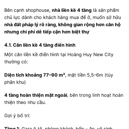
Bên cạnh shophouse,
nhà liền kề 4 tầng
là sản phẩm
chủ lực dành cho khách hàng mua để ở, muốn sở hữu
nhà đất pháp lý rõ ràng, không gian rộng hơn căn hộ
nhưng chi phí dễ tiếp cận hơn biệt thự
4.1. Căn liền kề 4 tầng điển hình
Một căn liền kề điển hình tại Hoàng Huy New City
thường có:
Diện tích khoảng 77–90 m²
, mặt tiền 5,5–6m (tùy
phân khu)
4 tầng hoàn thiện mặt ngoài
, bên trong linh hoạt hoàn
thiện theo nhu cầu.
Gợi ý bố trí:
Tầng 1
: Gara ô tô, phòng khách, bếp – ăn, vệ sinh.