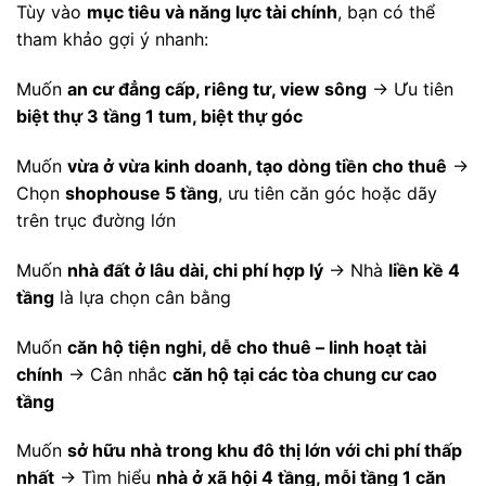
Tùy vào
mục tiêu và năng lực tài chính
, bạn có thể
tham khảo gợi ý nhanh:
Muốn
an cư đẳng cấp, riêng tư, view sông
→ Ưu tiên
biệt thự 3 tầng 1 tum, biệt thự góc
Muốn
vừa ở vừa kinh doanh, tạo dòng tiền cho thuê
→
Chọn
shophouse 5 tầng
, ưu tiên căn góc hoặc dãy
trên trục đường lớn
Muốn
nhà đất ở lâu dài, chi phí hợp lý
→ Nhà
liền kề 4
tầng
là lựa chọn cân bằng
Muốn
căn hộ tiện nghi, dễ cho thuê – linh hoạt tài
chính
→ Cân nhắc
căn hộ tại các tòa chung cư cao
tầng
Muốn
sở hữu nhà trong khu đô thị lớn với chi phí thấp
nhất
→ Tìm hiểu
nhà ở xã hội 4 tầng, mỗi tầng 1 căn