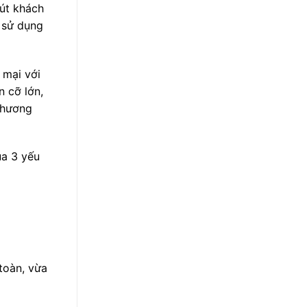
hút khách
p sử dụng
 mại với
n cỡ lớn,
 phương
ủa 3 yếu
toàn, vừa