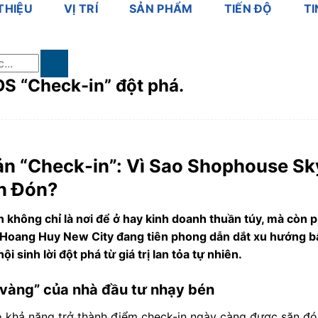
 THIỆU
VỊ TRÍ
SẢN PHẨM
TIẾN ĐỘ
TI
S “Check-in” đột phá.
n “Check-in”: Vì Sao Shophouse Sk
n Đón?
n không chỉ là nơi để ở hay kinh doanh thuần túy, mà còn p
i Hoang Huy New City đang tiên phong dẫn dắt xu hướng b
 sinh lời đột phá từ giá trị lan tỏa tự nhiên.
 vàng” của nhà đầu tư nhạy bén
có khả năng trở thành điểm check-in ngày càng được săn đó