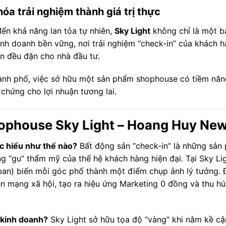
a trải nghiệm thành giá trị thực
 đến khả năng lan tỏa tự nhiên,
Sky Light
không chỉ là một b
inh doanh bền vững, nơi trải nghiệm “check-in” của khách 
iền đều đặn cho nhà đầu tư.
ành phố, việc sở hữu một sản phẩm shophouse có tiềm năn
chứng cho lợi nhuận tương lai.
ophouse Sky Light – Hoang Huy New
ợc hiểu như thế nào?
Bất động sản “check-in” là những sản
g “gu” thẩm mỹ của thế hệ khách hàng hiện đại. Tại Sky Lig
Urban) biến mỗi góc phố thành một điểm chụp ảnh lý tưởng. 
ên mạng xã hội, tạo ra hiệu ứng Marketing 0 đồng và thu hú
c kinh doanh?
Sky Light sở hữu tọa độ “vàng” khi nằm kề cậ