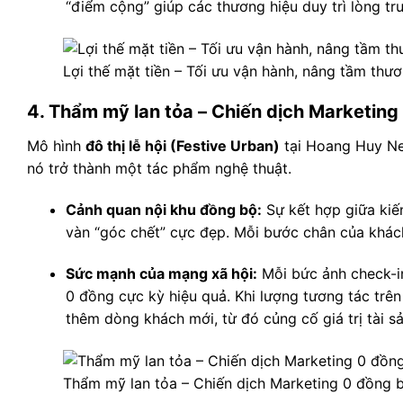
“điểm cộng” giúp các thương hiệu duy trì lòng tr
Lợi thế mặt tiền – Tối ưu vận hành, nâng tầm thươ
4. Thẩm mỹ lan tỏa – Chiến dịch Marketing
Mô hình
đô thị lễ hội (Festive Urban)
tại Hoang Huy New
nó trở thành một tác phẩm nghệ thuật.
Cảnh quan nội khu đồng bộ:
Sự kết hợp giữa kiế
vàn “góc chết” cực đẹp. Mỗi bước chân của khách 
Sức mạnh của mạng xã hội:
Mỗi bức ảnh check-in
0 đồng cực kỳ hiệu quả. Khi lượng tương tác trên
thêm dòng khách mới, từ đó củng cố giá trị tài sả
Thẩm mỹ lan tỏa – Chiến dịch Marketing 0 đồng 