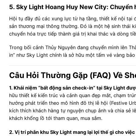
5. Sky Light Hoang Huy New City: Chuyển hó
Hội tụ đầy đủ các xung lực từ hạ tầng, thiết kế nội tại
sản thương mại thông thường. Đó là một hệ sinh thái k
chuyển hóa trực tiếp thành giá trị khai thác và dòng t
Trong bối cảnh Thủy Nguyên đang chuyển mình lên Th
in” như Sky Light chính là sở hữu một tấm vé vàng bảo 
Câu Hỏi Thường Gặp (FAQ) Về Sh
1. Khái niệm “bất động sản check-in” tại Sky Light đư
hữu thiết kế kiến trúc và cảnh quan đẹp mắt, chạm trún
hướng phát triển theo mô hình đô thị lễ hội (Festive 
kích thích khách hàng tự nguyện chụp ảnh và chia sẻ l
khách khổng lồ tới tham quan, mua sắm.
2. Vị trí phân khu Sky Light mang lại lợi thế gì cho việ