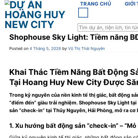
Skip
TRANG CHỦ
GIỚI
to
content
Shophouse Sky Light: Tiềm năng BĐ
Posted on
4 Tháng 5, 2026
by
Vũ Thị Thái Nguyên
Khai Thác Tiềm Năng Bất Động Sả
Tại Hoang Huy New City Được Să
Trong kỷ nguyên của nền kinh tế thị giác, bất động sả
“điểm đến” giàu trải nghiệm. Shophouse Sky Light tạ
sản “check-in” tại Thủy Nguyên, Hải Phòng, mở ra cơ hội
1. Xu hướng bất động sản “check-in” – “Mỏ
Giữa kỷ nguyên kinh tế thị giác, những bất động sản 