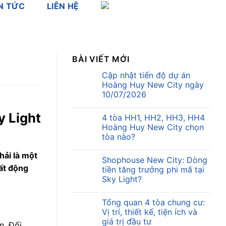
N TỨC
LIÊN HỆ
BÀI VIẾT MỚI
Cập nhật tiến độ dự án
Hoàng Huy New City ngày
10/07/2026
y Light
4 tòa HH1, HH2, HH3, HH4
Hoàng Huy New City chọn
tòa nào?
hải là một
Shophouse New City: Dòng
ất động
tiền tăng trưởng phi mã tại
Sky Light?
Tổng quan 4 tòa chung cư:
Vị trí, thiết kế, tiện ích và
giá trị đầu tư
n. Đối