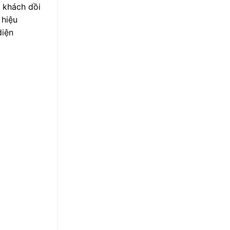
 khách dồi
 hiệu
diện