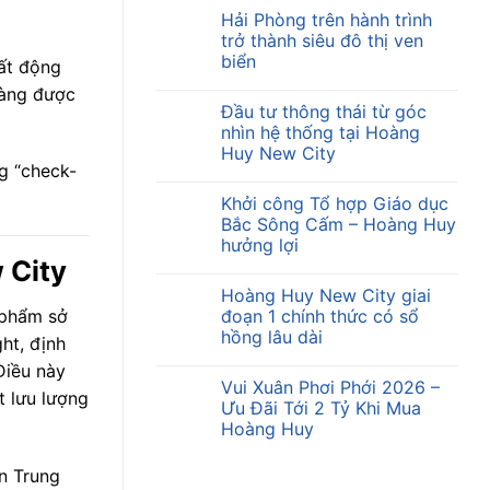
Hải Phòng trên hành trình
trở thành siêu đô thị ven
biển
ất động
hàng được
Đầu tư thông thái từ góc
nhìn hệ thống tại Hoàng
Huy New City
g “check-
Khởi công Tổ hợp Giáo dục
Bắc Sông Cấm – Hoàng Huy
hưởng lợi
 City
Hoàng Huy New City giai
 phẩm sở
đoạn 1 chính thức có sổ
hồng lâu dài
ht, định
Điều này
Vui Xuân Phơi Phới 2026 –
t lưu lượng
Ưu Đãi Tới 2 Tỷ Khi Mua
Hoàng Huy
n Trung